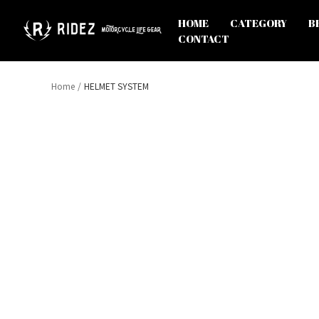
Skip
to
オ
HOME
CATEGORY
B
content
フ
CONTACT
ィ
シ
ャ
Home
HELMET SYSTEM
ル
ス
ト
ア
RIDEZ
Inc.