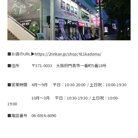
■お店のURL▶
https://2rinkan.jp/shop/411kadoma/
■住所 〒
571-0033 大阪府門真市一番町5番18号
■営業時間 4月〜9月
平日
：
10:30-20:00
/
土日祝
：
10:00-19:30
10月〜3月
平日
：
10:30-19:30
/
土日祝
：
10:00-
19:00
■電話番号 06-6916-6090