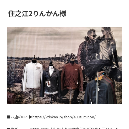
住之江2りんかん様
■お店のURL▶
https://2rinkan.jp/shop/408suminoe/