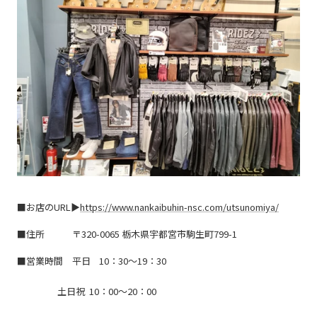
■お店のURL▶
https://www.nankaibuhin-nsc.com/utsunomiya/
■住所 〒320-0065 栃木県宇都宮市駒生町799-1
■営業時間 平日
10：30～19：30
土日祝 10：0
0～20
：00