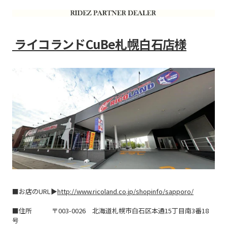
ライコランドCuBe札幌白石店様
■お店のURL▶
http://www.ricoland.co.jp/shopinfo/sapporo/
■住所 〒
003-0026 北海道札幌市白石区本通15丁目南3番18
号