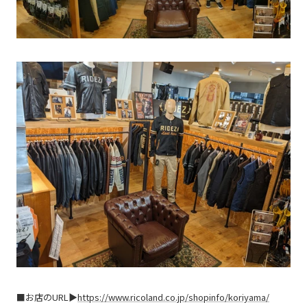
■お店のURL▶
https://www.ricoland.co.jp/shopinfo/koriyama/