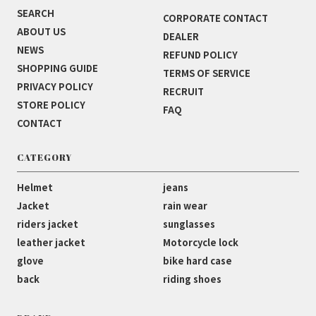
SEARCH
CORPORATE CONTACT
ABOUT US
DEALER
NEWS
REFUND POLICY
SHOPPING GUIDE
TERMS OF SERVICE
PRIVACY POLICY
RECRUIT
STORE POLICY
FAQ
CONTACT
CATEGORY
Helmet
jeans
Jacket
rain wear
riders jacket
sunglasses
leather jacket
Motorcycle lock
glove
bike hard case
back
riding shoes