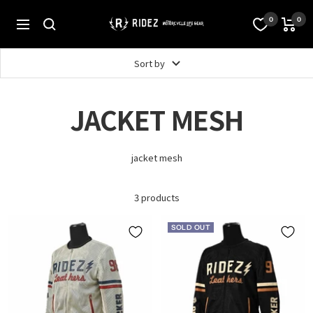
Skip
to
オ
0
0
Navigation
content
フ
ィ
シ
Sort by
ャ
ル
ス
JACKET MESH
ト
ア
RIDEZ
Inc.
jacket mesh
3 products
SOLD OUT