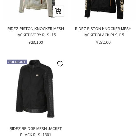
Quick
view
RIDEZ PISTON KNOCKER MESH
RIDEZ PISTON KNOCKER MESH
JACKET IVORY RLSJ15
JACKET BLACK RLSJ15
Sale
Sale
¥23,100
¥23,100
price
price
SOLD OUT
RIDEZ BRIDGE MESH JACKET
BLACK RLSJ1301