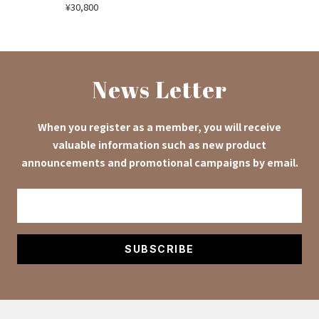
Sale
¥30,800
price
News Letter
When you register as a member, you will receive
valuable information such as new product
announcements and promotional campaigns by email.
SUBSCRIBE