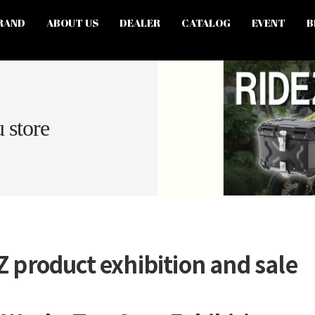
RAND
ABOUT US
DEALER
CATALOG
EVENT
B
 store
Z
product exhibition and sale