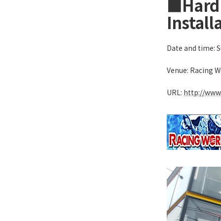
■Hard 
Install
Date and time: 
Venue: Racing W
URL:
http://www