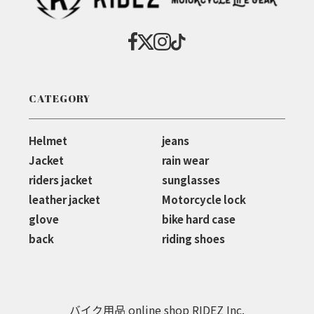
CATEGORY
Helmet
jeans
Jacket
rain wear
riders jacket
sunglasses
leather jacket
Motorcycle lock
glove
bike hard case
back
riding shoes
バイク用品 online shop RIDEZ Inc.