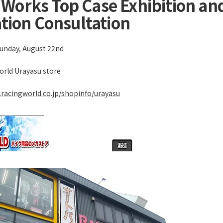
Works Top Case Exhibition and
ation Consultation
Sunday, August 22nd
orld Urayasu store
.racingworld.co.jp/shopinfo/urayasu