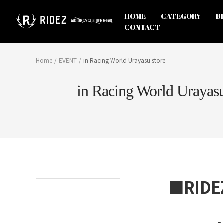
Skip
to
オ
HOME
CATEGORY
B
content
フ
CONTACT
ィ
シ
ャ
Home
EVENT
in Racing World Urayasu store
ル
ス
in Racing World Urayasu
ト
ア
RIDEZ
Inc.
■RIDE