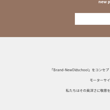
new p
「Brand-NewOldschool
モーターサ
私たちはその奥深さに敬意