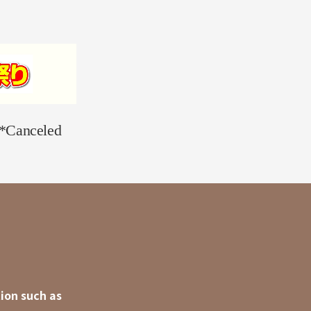
 *Canceled
ion such as