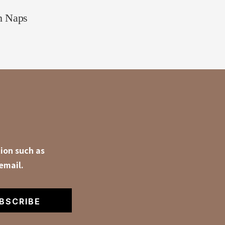
in Naps
ion such as
email.
BSCRIBE