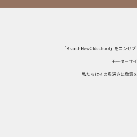
「Brand-NewOldschool
モーターサ
私たちはその奥深さに敬意