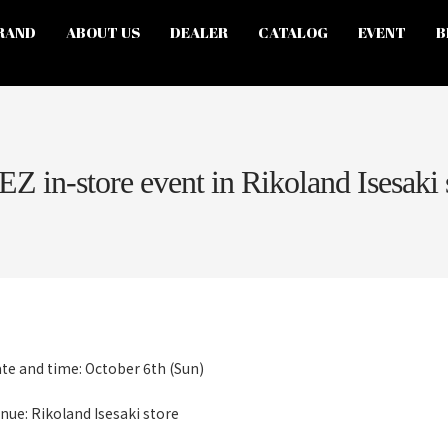
RAND
ABOUT US
DEALER
CATALOG
EVENT
B
Z in-store event in Rikoland Isesaki 
te and time: October 6th (Sun)
nue: Rikoland Isesaki store