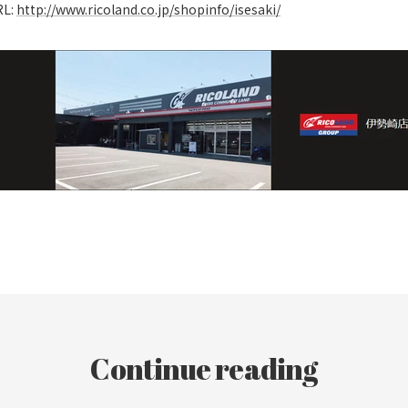
RL:
http://www.ricoland.co.jp/shopinfo/isesaki/
Continue reading