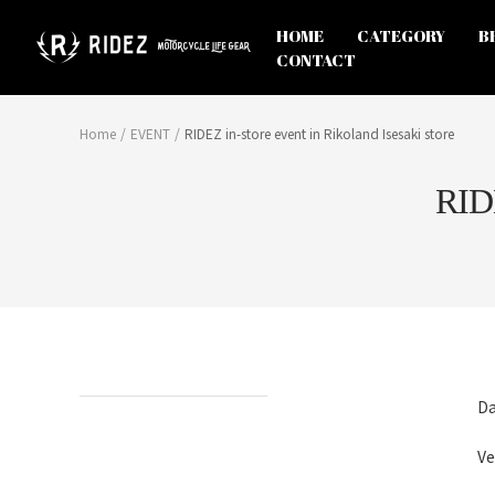
Skip
to
オ
HOME
CATEGORY
B
content
フ
CONTACT
ィ
シ
ャ
Home
EVENT
RIDEZ in-store event in Rikoland Isesaki store
ル
ス
RIDE
ト
ア
RIDEZ
Inc.
Da
Ve