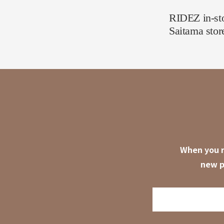
RIDEZ in-sto
Saitama stor
When you r
new p