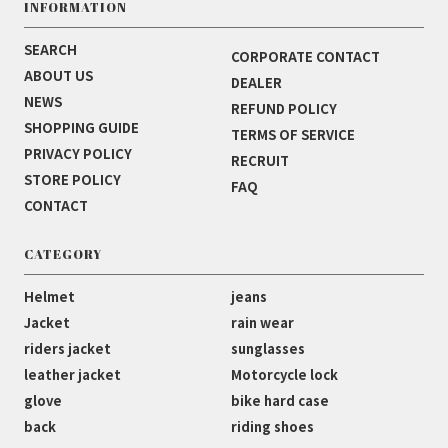
INFORMATION
SEARCH
CORPORATE CONTACT
ABOUT US
DEALER
NEWS
REFUND POLICY
SHOPPING GUIDE
TERMS OF SERVICE
PRIVACY POLICY
RECRUIT
STORE POLICY
FAQ
CONTACT
CATEGORY
Helmet
jeans
Jacket
rain wear
riders jacket
sunglasses
leather jacket
Motorcycle lock
glove
bike hard case
back
riding shoes