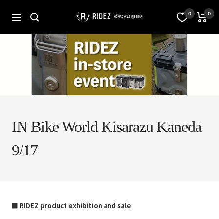
Skip
to
オ
0
0
Navigation
content
フ
ィ
シ
ャ
ル
ス
ト
ア
RIDEZ
Inc.
IN Bike World Kisarazu Kaneda
9/17
■
RIDEZ product exhibition and sale