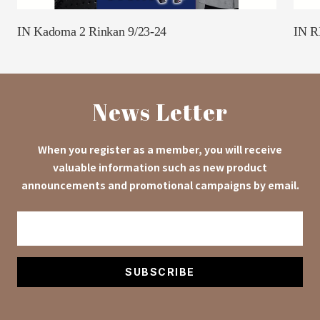
IN Kadoma 2 Rinkan 9/23-24
IN R
News Letter
When you register as a member, you will receive
valuable information such as new product
announcements and promotional campaigns by email.
SUBSCRIBE