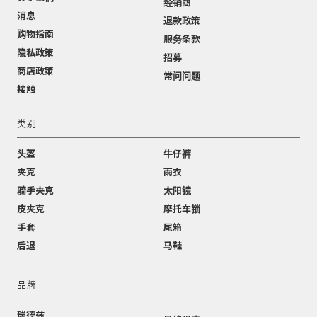
经销商
消息
退款政策
购物指南
服务条款
隐私政策
招募
商店政策
常问问题
接触
类别
头盔
牛仔裤
夹克
雨衣
骑手夹克
太阳镜
皮夹克
摩托车锁
手套
尾箱
后退
马鞋
品牌
瑞德兹