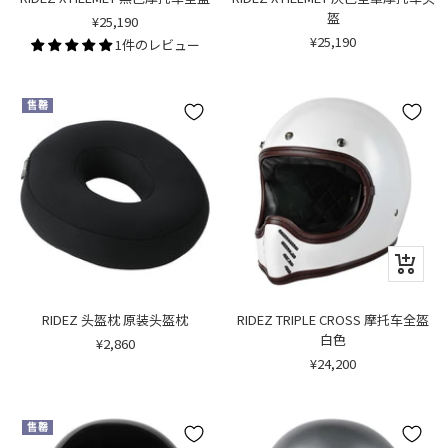
盔
销
¥25,190
售
销
¥25,190
1件のレビュー
价
售
格
价
格
售罄
快
速
浏
览
RIDEZ 头盔枕 原装头盔枕
RIDEZ TRIPLE CROSS 摩托车全盔
白色
销
¥2,860
售
销
¥24,200
价
售
格
价
格
售罄