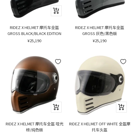
快
速
浏
览
RIDEZ X HELMET 摩托车全盔
RIDEZ X HELMET 摩托车全盔
GROSS BLACK/BLACK EDITION
GROSS 灰色/黑色版
销
销
¥25,190
¥25,190
售
售
价
价
格
格
快
快
速
速
浏
浏
览
览
RIDEZ X HELMET 摩托车全盔 哑光
RIDEZ X HELMET OFF WHITE 全盔摩
棕/纯色版
托车头盔