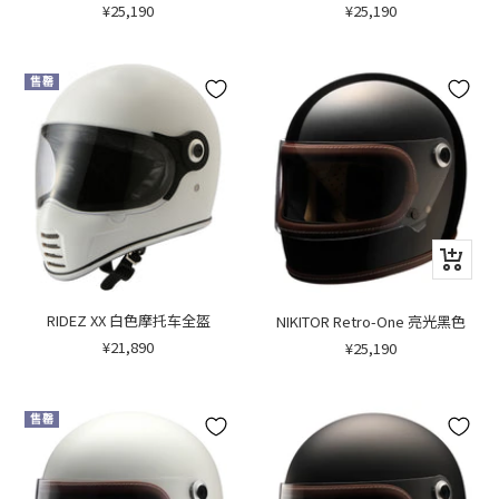
销
销
¥25,190
¥25,190
售
售
价
价
格
格
售罄
快
速
浏
览
RIDEZ XX 白色摩托车全盔
NIKITOR Retro-One 亮光黑色
销
销
¥21,890
¥25,190
售
售
价
价
格
格
售罄