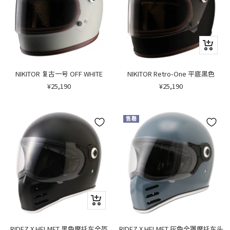
快
速
浏
览
NIKITOR 复古一号 OFF WHITE
NIKITOR Retro-One 平底黑色
销
销
¥25,190
¥25,190
售
售
价
价
格
格
售罄
快
速
浏
览
RIDEZ X HELMET 黑色摩托车全盔
RIDEZ X HELMET 灰色全罩摩托车头