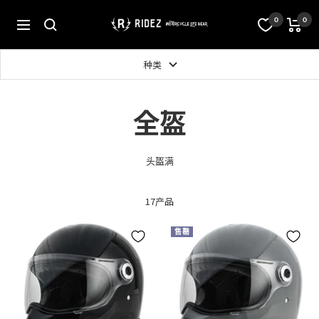
跳
至
オ
0
0
导
内
フ
航
容
ィ
シ
种类
ャ
ル
ス
全盔
ト
ア
RIDEZ
Inc.
头盔满
17产品
售罄