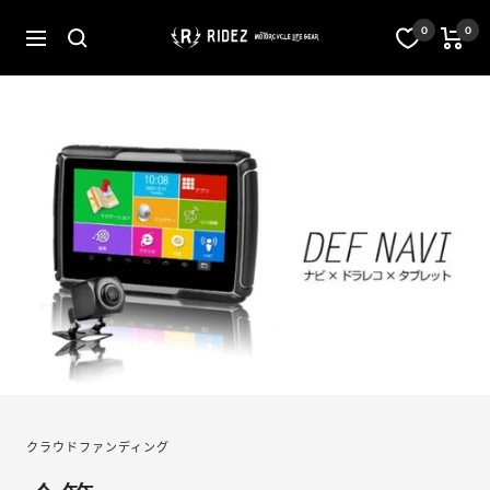
跳
至
オ
0
0
导
内
フ
航
容
ィ
シ
ャ
ル
ス
ト
ア
RIDEZ
Inc.
クラウドファンディング