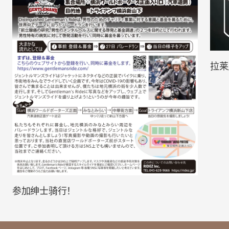
拉莱
参加绅士骑行！