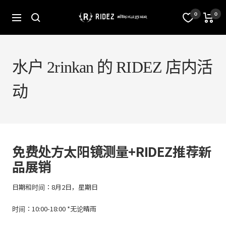
跳
至
オ
0
0
导
内
フ
航
容
ィ
シ
ャ
ル
水户 2rinkan 的 RIDEZ 店内活
ス
ト
动
ア
RIDEZ
Inc.
免费处方太阳镜测量+RIDEZ推荐新
品展销
日期和时间：8月2日，星期日
时间：10:00-18:00 *无论晴雨