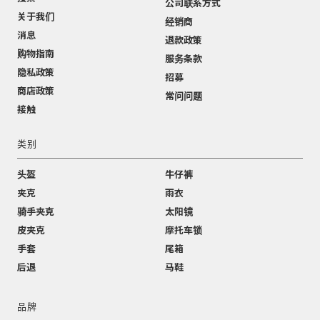
公司联系方式
关于我们
经销商
消息
退款政策
购物指南
服务条款
隐私政策
招募
商店政策
常问问题
接触
类别
头盔
牛仔裤
夹克
雨衣
骑手夹克
太阳镜
皮夹克
摩托车锁
手套
尾箱
后退
马鞋
品牌