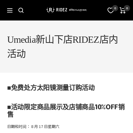
跳
至
オ
0
0
导
内
フ
航
容
ィ
シ
ャ
ル
Umedia新山下店RIDEZ店内
ス
ト
活动
ア
RIDEZ
Inc.
■免费处方太阳镜测量订购活动
■活动限定商品展示及店铺商品10%OFF销
售
日期和时间： 8 月 17 日星期六