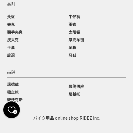
类别
头盔
牛仔裤
夹克
雨衣
骑手夹克
太阳镜
皮夹克
摩托车锁
手套
尾箱
后退
马鞋
品牌
瑞德兹
最终供应
糖之旅
尼基托
硬沃克斯
0
バイク用品 online shop RIDEZ Inc.