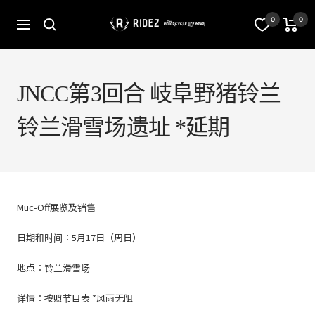
跳
至
オ
0
0
导
内
フ
航
容
ィ
シ
ャ
ル
JNCC第3回合 岐阜野猪铃兰
ス
ト
铃兰滑雪场遗址 *延期
ア
RIDEZ
Inc.
Muc-Off展览及销售
日期和时间：5月17日（周日）
地点：铃兰滑雪场
详情：按照节目表 *风雨无阻