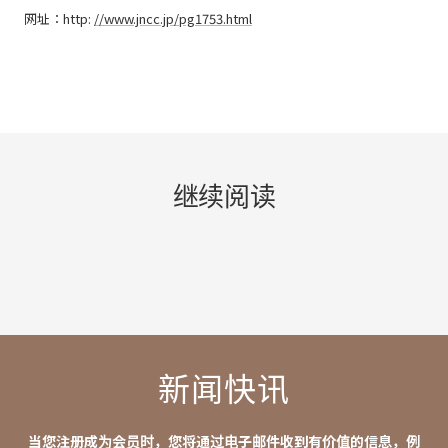
网址：http:
//www.jncc.jp/pg1753.html
继续阅读
2 凛香节西*取消
全日
取消
新闻快讯
当您注册成为会员时，您将通过电子邮件收到有价值的信息，例