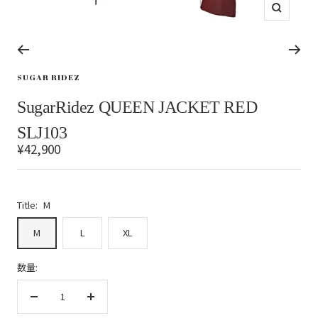
ズ
ー
ム
イ
ス
ス
ス
ス
ン
ラ
ラ
ラ
ラ
SUGAR RIDEZ
イ
イ
イ
イ
ド
ド
ド
ド
SugarRidez QUEEN JACKET RED
に
に
に
に
移
移
移
移
SLJ103
動
動
動
動
セ
¥42,900
1
2
3
4
ー
ル
価
Title:
M
格
M
L
XL
数量:
数
数
量
量