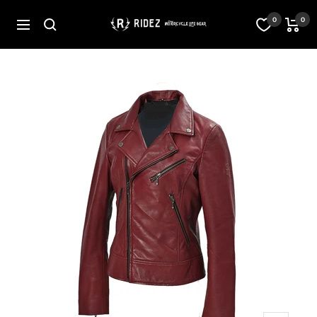
コ
ン
オ
0
0
ナ
テ
フ
ビ
ン
ィ
ゲ
ツ
シ
ー
へ
ャ
シ
ス
ル
ョ
キ
ス
ン
ッ
ト
プ
ア
RIDEZ
Inc.