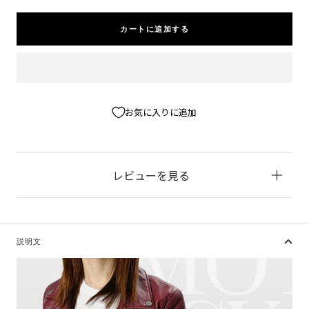
を
を
減
増
カートに追加する
ら
や
す
す
お気に入りに追加
レビューを見る
説明文