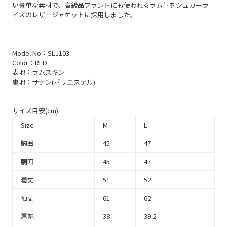
い貴重な素材で、高級品ブランドにも使われるラム革をシュガーラ
イズのレザージャケットに採用しました。
Model No：SLJ103
Color：RED
表地：ラムスキン
裏地：サテン(ポリエステル)
サイズ目安(cm)
Size
M
L
胸囲
45
47
胴囲
45
47
着丈
51
52
袖丈
61
62
肩幅
38
39.2