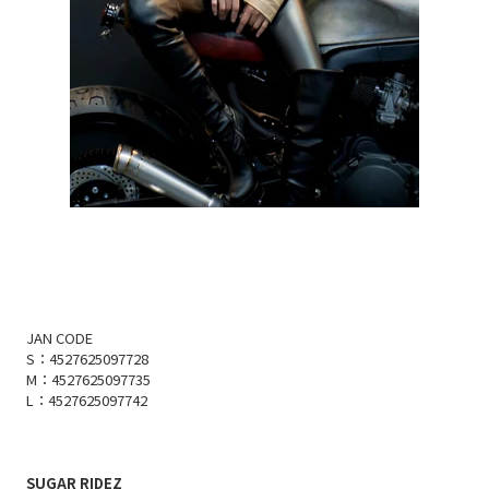
JAN CODE
S：4527625097728
M：4527625097735
L：4527625097742
SUGAR RIDEZ