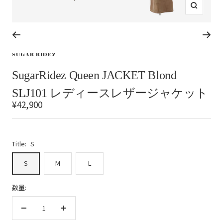
ズ
ー
ム
イ
ス
ス
ス
ス
ン
ラ
ラ
ラ
ラ
SUGAR RIDEZ
イ
イ
イ
イ
ド
ド
ド
ド
SugarRidez Queen JACKET Blond
に
に
に
に
移
移
移
移
SLJ101 レディースレザージャケット
動
動
動
動
セ
¥42,900
1
2
3
4
ー
ル
価
Title:
S
格
S
M
L
数量:
数
数
量
量