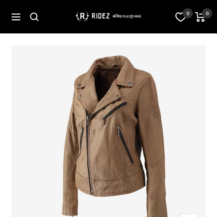
コ
ン
オ
0
0
ナ
テ
フ
ビ
ン
ィ
ゲ
ツ
シ
ー
へ
ャ
シ
ス
ル
ョ
キ
ス
ン
ッ
ト
プ
ア
RIDEZ
Inc.