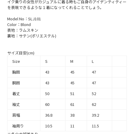
イク乗りの女性がカジュアルに着る時もご自身のアイデンティティー
を表現できるような１着になってくれることでしょう。
Model No：SLJ101
Color：Blond
表地：ラムスキン
裏地：サテン(ポリエステル)
サイズ目安(cm)
Size
S
M
L
胸囲
43
45
47
胴囲
43
45
47
着丈
50
51
52
袖丈
60
61
62
肩幅
36.8
38
39.2
袖周り
10.5
11
11.5