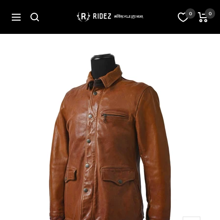
コ
ン
オ
0
0
ナ
テ
フ
ビ
ン
ィ
ゲ
ツ
シ
ー
へ
ャ
シ
ス
ル
ョ
キ
ス
ン
ッ
ト
プ
ア
RIDEZ
Inc.