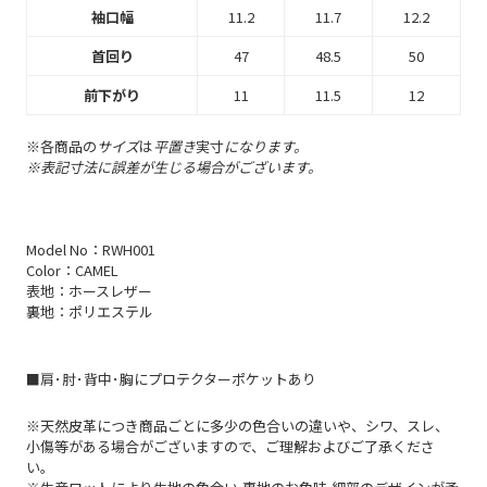
袖口幅
11.2
11.7
12.2
首回り
47
48.5
50
前下がり
11
11.5
12
※
各商品の
サイズ
は
平置き
実寸
になります。
※表記寸法に誤差が生じる場合がございます。
Model No：RWH001
Color：CAMEL
表地：ホースレザー
裏地：ポリエステル
■肩･肘･背中･胸にプロテクターポケットあり
※天然皮革につき商品ごとに多少の色合いの違いや、シワ、スレ、
小傷等がある場合がございますので、ご理解およびご了承くださ
い。