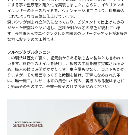
にする事で重厚感と耐久性を実現しました。さらに、イタリアンオ
イルレザーのホースハイドを、ヴィンテージ加工により、長年着込
まれたような雰囲気に仕上げています。
深いシワが刻まれ立体的になっており、ピグメントで仕上げた赤み
がかった銀面はツヤが増し、塗料が剥がれ芯の茶色が現れていま
す。長年着込んでエイジングした雰囲気のレザージャケットがお好き
な方におすすめの１着です。
フルベジタブルタンニン
この製法は歴史が長く、紀元前からある最も古い製法とも言われて
います。植物性のオイルを使用し、複数の工程を経て完成されるた
め、職人の技と時間がかかります。生産量も少なく、コストもかか
りますが、その反面ゆっくりと時間を掛け、丁寧になめされた革
は、唯一無二。レザー本来の
風合いと深み、奥行のある艶はまさに
芸術品そのものです。是非一度その目でお確かめください。