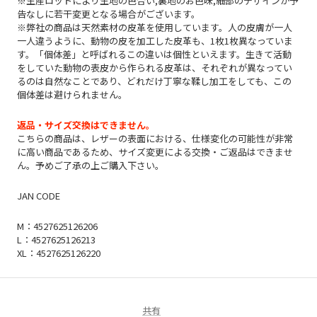
※生産ロットにより生地の色合い,裏地のお色味,細部のデザインが予
告なしに若干変更となる場合がございます。
※弊社の商品は天然素材の皮革を使用しています。人の皮膚が一人
一人違うように、動物の皮を加工した皮革も、1枚1枚異なっていま
す。「個体差」と呼ばれるこの違いは個性といえます。生きて活動
をしていた動物の表皮から作られる皮革は、それぞれが異なってい
るのは自然なことであり、どれだけ丁寧な鞣し加工をしても、この
個体差は避けられません。
返品・サイズ交換はできません。
こちらの商品は、レザーの表面における、仕様変化の可能性が非常
に高い商品であるため、サイズ変更による交換・ご返品はできませ
ん。予めご了承の上ご購入下さい。
JAN CODE
M：4527625126206
L：4527625126213
XL：4527625126220
共有