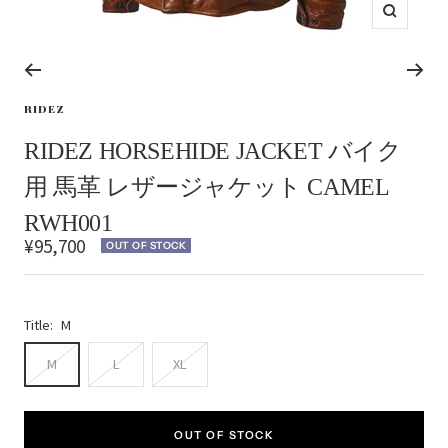
ズ
ー
ム
イ
ス
ス
ス
ス
ス
ス
ス
ス
ン
ラ
ラ
ラ
ラ
ラ
ラ
ラ
ラ
RIDEZ
イ
イ
イ
イ
イ
イ
イ
イ
ド
ド
ド
ド
ド
ド
ド
ド
RIDEZ HORSEHIDE JACKET バイク
に
に
に
に
に
に
に
に
移
移
移
移
移
移
移
移
用 馬革 レザージャケット CAMEL
動
動
動
動
動
動
動
動
1
2
3
4
5
6
7
8
RWH001
セ
¥95,700
OUT OF STOCK
ー
ル
価
Title:
M
格
M
L
XL
OUT OF STOCK