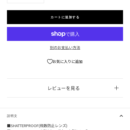
量
量
を
を
減
増
カートに追加する
ら
や
す
す
別のお支払い方法
お気に入りに追加
レビューを見る
説明文
■SHATTERPROOF(飛散防止レンズ)