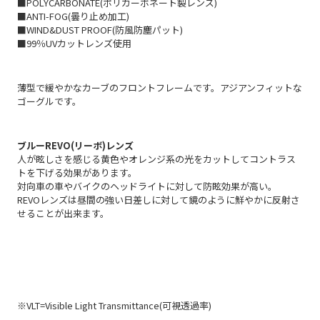
■POLYCARBONATE(ポリカーボネート製レンズ)
■ANTI-FOG(曇り止め加工)
■WIND&DUST PROOF(防風防塵パット)
■99％UVカットレンズ使用
薄型で緩やかなカーブのフロントフレームです。アジアンフィットな
ゴーグルです。
ブルーREVO(リーボ)レンズ
人が眩しさを感じる黄色やオレンジ系の光をカットしてコントラス
トを下げる効果があります。
対向車の車やバイクのヘッドライトに対して防眩効果が高い。
REVOレンズは昼間の強い日差しに対して鏡のように鮮やかに反射さ
せることが出来ます。
※VLT=Visible Light Transmittance(
可視透過率
)