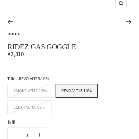
ズ
ー
ム
イ
ス
ス
ス
ス
ス
ス
ン
ラ
ラ
ラ
ラ
ラ
ラ
RIDEZ
イ
イ
イ
イ
イ
イ
ド
ド
ド
ド
ド
ド
RIDEZ GAS GOGGLE
に
に
に
に
に
に
セ
¥2,310
移
移
移
移
移
移
動
動
動
動
動
動
ー
1
2
3
4
5
6
ル
価
Title:
REVO VLT15.10%
格
SMOKE VLT11.13%
REVO VLT15.10%
CLEAR VLT89.87%
数量:
数
数