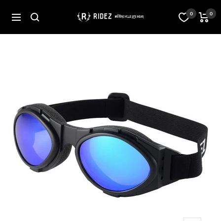
コ
ン
オ
0
0
ナ
テ
フ
ビ
ン
ィ
ゲ
ツ
シ
ー
へ
ャ
シ
ス
ル
ョ
キ
ス
ン
ッ
ト
プ
ア
RIDEZ
Inc.