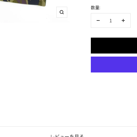
数量:
ズ
ー
数
数
ム
量
量
イ
を
を
ン
減
増
ら
や
す
す
レビューを見る