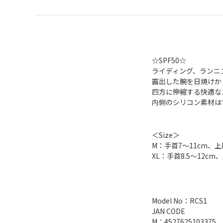
☆SPF50☆
ライディング、ランニ
露出した腕を日焼けか
四方に伸縮する快適な
内側のシリコン素材は
＜Size＞
M：手首7～11cm、上
XL：手首8.5～12cm
Model No：RCS1
JAN CODE
M：4527625103375