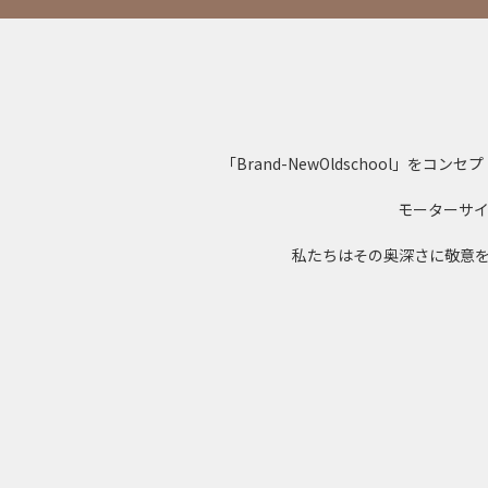
「Brand-NewOldschool
モーターサ
私たちはその奥深さに敬意