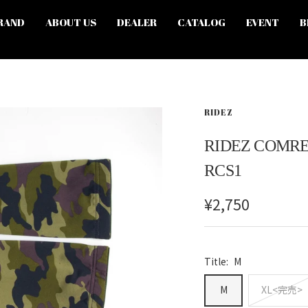
RAND
ABOUT US
DEALER
CATALOG
EVENT
B
RIDEZ
RIDEZ COMRE
RCS1
セ
¥2,750
ー
ル
Title:
M
価
格
M
XL<完売>