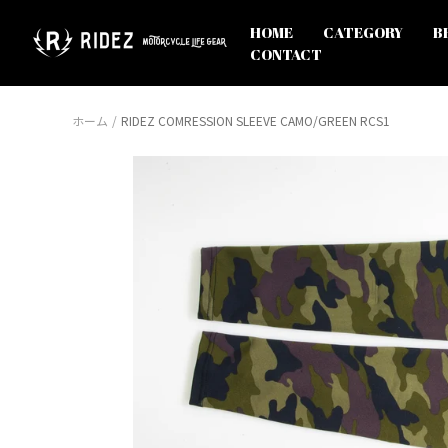
コ
ン
オ
HOME
CATEGORY
B
テ
フ
CONTACT
ン
ィ
ツ
シ
へ
ャ
ホーム
RIDEZ COMRESSION SLEEVE CAMO/GREEN RCS1
ス
ル
キ
ス
ッ
ト
プ
ア
RIDEZ
Inc.