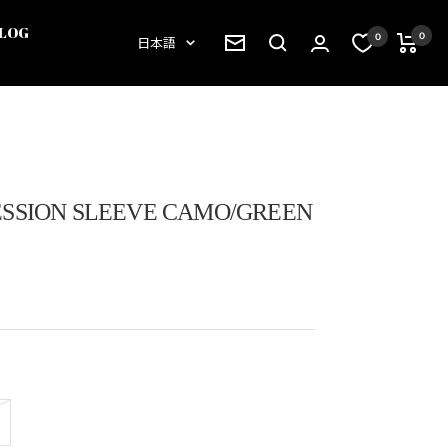
LOG
0
0
言
日本語
語
SSION SLEEVE CAMO/GREEN