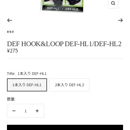
ズ
ー
ム
イ
ス
ス
ス
ス
ン
ラ
ラ
ラ
ラ
DEF
イ
イ
イ
イ
ド
ド
ド
ド
DEF HOOK&LOOP DEF-HL1/DEF-HL2
に
に
に
に
セ
¥275
移
移
移
移
動
動
動
動
ー
1
2
3
4
ル
価
Title:
1本入り DEF-HL1
格
1本入り DEF-HL1
2本入り DEF-HL2
数量:
数
数
量
量
を
を
減
増