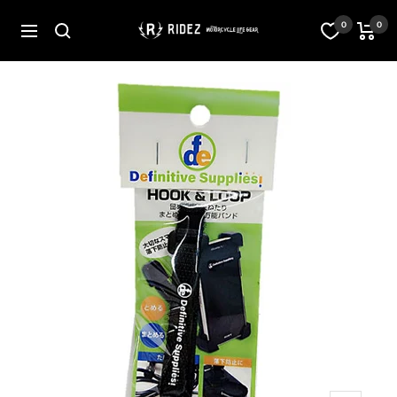
コ
ン
オ
0
0
ナ
テ
フ
ビ
ン
ィ
ゲ
ツ
シ
ー
へ
ャ
シ
ス
ル
ョ
キ
ス
ン
ッ
ト
プ
ア
RIDEZ
Inc.