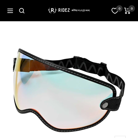
コ
ン
オ
0
0
ナ
テ
フ
ビ
ン
ィ
ゲ
ツ
シ
ー
へ
ャ
シ
ス
ル
ョ
キ
ス
ン
ッ
ト
プ
ア
RIDEZ
Inc.