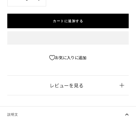
数
数
量
量
を
を
減
増
カートに追加する
ら
や
す
す
お気に入りに追加
レビューを見る
説明文