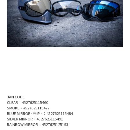
JAN CODE
CLEAR：4527625115460
SMOKE：4527625115477
BLUE MIRROR<完売>：4527625115484
SILVER MIRROR：4527625115491
RAINBOW MIRROR：4527625125193