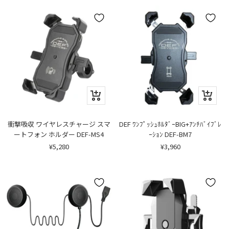
価
ル
格
価
格
カ
カ
ー
ー
ト
ト
に
に
衝撃吸収 ワイヤレスチャージ スマ
DEF ﾜﾝﾌﾟｯｼｭﾎﾙﾀﾞｰBIG+ｱﾝﾁﾊﾞｲﾌﾞﾚ
追
追
ートフォン ホルダー DEF-MS4
ｰｼｮﾝ DEF-BM7
加
加
セ
セ
¥5,280
¥3,960
ー
ー
ル
ル
価
価
格
格