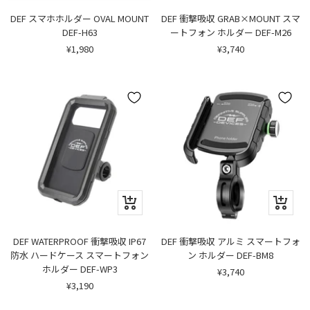
ト
ト
に
に
DEF スマホホルダー OVAL MOUNT
DEF 衝撃吸収 GRAB×MOUNT スマ
追
追
DEF-H63
ートフォン ホルダー DEF-M26
加
加
セ
セ
¥1,980
¥3,740
ー
ー
ル
ル
価
価
格
格
ク
ク
イ
イ
ッ
ッ
ク
ク
DEF WATERPROOF 衝撃吸収 IP67
DEF 衝撃吸収 アルミ スマートフォ
ビ
ビ
防水 ハードケース スマートフォン
ン ホルダー DEF-BM8
ュ
ュ
ホルダー DEF-WP3
セ
¥3,740
ー
ー
ー
セ
¥3,190
ル
ー