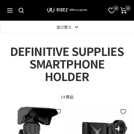
コ
ン
オ
0
0
ナ
テ
フ
ビ
ン
ィ
ゲ
ツ
シ
並び替え
ー
へ
ャ
シ
ス
ル
ョ
キ
ス
ン
DEFINITIVE SUPPLIES
ッ
ト
プ
ア
SMARTPHONE
RIDEZ
Inc.
HOLDER
14 商品