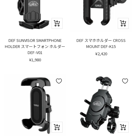
カ
カ
ー
ー
ト
ト
に
に
DEF SUNVISOR SMARTPHONE
DEF スマホホルダー CROSS
追
追
HOLDER スマートフォン ホルダー
MOUNT DEF-K15
加
加
DEF-V01
セ
¥2,420
ー
セ
¥1,980
ル
ー
価
ル
格
価
格
カ
カ
ー
ー