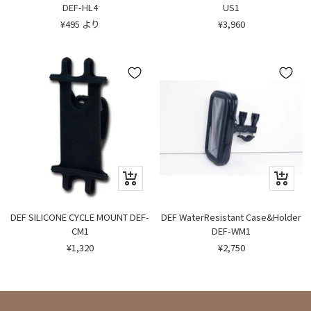
ビ
ビ
US1
DEF-HL4
ュ
ュ
セ
セ
¥3,960
¥495 より
ー
ー
ー
ー
ル
ル
価
価
格
格
ク
ク
イ
イ
ッ
ッ
ク
ク
DEF SILICONE CYCLE MOUNT DEF-
DEF WaterResistant Case&Holder
ビ
ビ
CM1
DEF-WM1
ュ
ュ
セ
セ
¥1,320
¥2,750
ー
ー
ー
ー
ル
ル
価
価
格
格