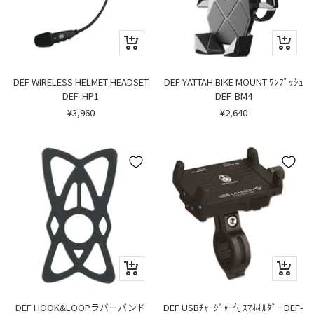
カ
カ
ー
ー
ト
ト
に
に
DEF WIRELESS HELMET HEADSET
DEF YATTAH BIKE MOUNT ﾜﾝﾌﾟｯｼｭ
追
追
DEF-HP1
DEF-BM4
加
加
セ
セ
¥3,960
¥2,640
ー
ー
ル
ル
価
価
格
格
ク
ク
イ
イ
ッ
ッ
ク
ク
DEF USBﾁｬｰｼﾞｬｰ付ｽﾏﾎﾎﾙﾀﾞｰ DEF-
DEF HOOK&LOOPラバーバンド