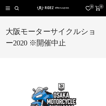
コ
ン
オ
0
0
ナ
テ
フ
ビ
ン
ィ
ゲ
ツ
シ
ー
へ
ャ
シ
ス
ル
大阪モーターサイクルショ
ョ
キ
ス
ン
ッ
ト
ー2020 ※開催中止
プ
ア
RIDEZ
Inc.