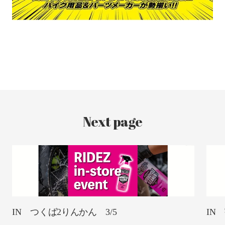
Next page
IN つくば2りんかん 3/5
IN