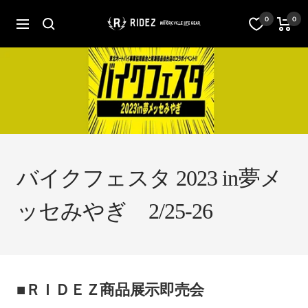
コ
ン
オ
0
0
ナ
テ
フ
ビ
ン
ィ
ゲ
ツ
シ
ー
へ
ャ
シ
ス
ル
ョ
キ
ス
ン
ッ
ト
プ
ア
RIDEZ
Inc.
バイクフェスタ 2023 in夢メ
ッセみやぎ 2/25-26
■ＲＩＤＥＺ商品展示即売会